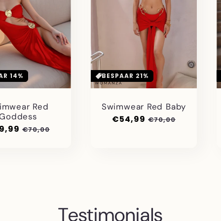
AR 14%
BESPAAR 21%
imwear Red
Swimwear Red Baby
Goddess
Normale
€54,99
Aanbiedingsprijs
€70,00
rmale
9,99
Aanbiedingsprijs
prijs
€70,00
js
Testimonials