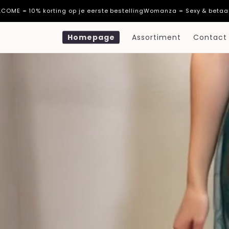
Meteen
naar de
10% korting op je eerste bestelling
Womanza = Sexy & betaalbaar
G
content
Homepage
Assortiment
Contact