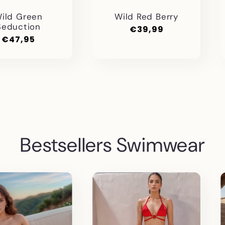
ild Green
Wild Red Berry
Seduction
Normale
€39,99
Normale
€47,95
prijs
prijs
Bestsellers Swimwear