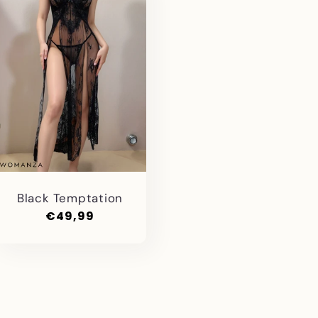
Black Temptation
Normale
€49,99
prijs