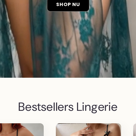
SHOP NU
Bestsellers Lingerie