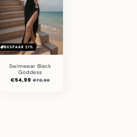
BESPAAR 21%
Swimwear Black
Goddess
Normale
€54,99
Aanbiedingsprijs
€70,00
prijs