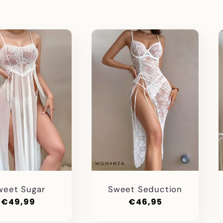
weet Sugar
Sweet Seduction
Normale
€49,99
Normale
€46,95
prijs
prijs